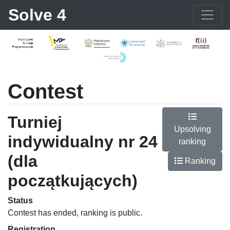
Solve 4
Contest
Turniej
Upsolving
indywidualny nr 24
ranking
(dla
Ranking
początkujących)
Status
Contest has ended, ranking is public.
Registration