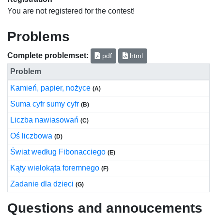
You are not registered for the contest!
Problems
Complete problemset:
pdf
html
Problem
Kamień, papier, nożyce
(A)
Suma cyfr sumy cyfr
(B)
Liczba nawiasowań
(C)
Oś liczbowa
(D)
Świat według Fibonacciego
(E)
Kąty wielokąta foremnego
(F)
Zadanie dla dzieci
(G)
Questions and annoucements