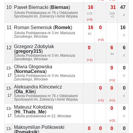
10
16
31
47
Paweł Biernacki
(
Biernas
)
Szkoła Podstawowa nr 76 z Oddziałami
176
205
0
Sportowymi im. Żołnierzy i Armii Wojska
+3
Polskiego, Wrocław
(+2)
11
16
0
16
Roman Semeniuk
(
Romek
)
Szkoła Podstawowa nr 3 im. Mariusza
82
0
Zaruskiego, Wrocław
(+2)
Grzegorz Zdobylak
12
0
6
6
(
gregory315
)
44
Szkoła Podstawowa nr 3 im. Mariusza
0
Zaruskiego, Wrocław
(+1)
Oliwia Głogowska
0
0
13-
(
NormaCenva
)
17
Szkoła Podstawowa nr 3 im. Mariusza
0
Zaruskiego, Wrocław
(+1)
Aleksandra Klincewicz
0
0
0
13-
(
Ola_Klin
)
17
Szkoła Podstawowa nr 76 z Oddziałami
0
Sportowymi im. Żołnierzy i Armii Wojska
(+1)
(+1)
Polskiego, Wrocław
Mateusz Kołodziej
0
0
13-
(
Hi_Thats_Me
)
17
Szkoła podstawowa nr 22, Wrocław
0
(+2)
Maksymilian Polikowski
0
0
0
0
13-
(
Pomaksik
)