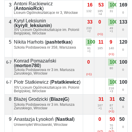
Antoni Rackiewicz
3
16
53
100
169
(
AntonioRck
)
132
185
31
Liceum Ogólnokształcące nr 3, Wrocław
0
+4
Kyryl Leksiunin
4
33
0
100
133
(
kyryll_leksiunin
)
233
49
XIV Liceum Ogólnokształcące im. Polonii
0
+2
+1
Belgijskiej, Wrocław
(+1)
5
100
11
9
120
Nikita Harhots
(
pashtetkas
)
Szkoła Podstawowa nr 358, Warszawa
91
165
140
0
+1
(+1)
Konrad Pomazański
0
100
100
6-7
(
morton780
)
80
Szkoła Podstawowa nr 3 im. Mariusza
0
Zaruskiego, Wrocław
(+1)
100
100
Piotr Statkiewicz
(
Pstatkiewicz
)
6-7
XIV Liceum Ogólnokształcące im. Polonii
216
0
Belgijskiej, Wrocław
+3
8
31
31
62
Błażej Grodzicki
(
BlazejG
)
Szkoła Podstawowa nr 3 im. Mariusza
167
87
0
Zaruskiego, Wrocław
+1
+1
(+1)
9
0
50
50
Anastazja Łysokoń
(
Nastkal
)
Uniwersytet Wrocławski, Wrocław
70
0
+3
(+2)
(+2)