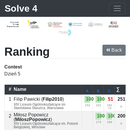
Solve 4
Ranking
Back
Contest
Dzień 5
#
Name
∑
A
B
C
1
100
100
51
251
Filip Pawicki
(
Filip2010
)
XIV Liceum Ogólnokształcące im.
152
101
162
0
Stanisława Staszica, Warszawa
+2
Miłosz Popowicz
2
100
100
200
(
MiloszPopowicz
)
173
184
XIV Liceum Ogólnokształcące im. Polonii
0
Belgijskiej, Wrocław