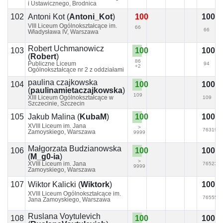
i Ustawicznego, Brodnica
102
100
100
0
Antoni Kot
(
Antoni_Kot
)
VIII Liceum Ogólnokształcące im.
66
66
Władysława IV, Warszawa
(+1)
Robert Uchmanowicz
103
100
100
(
Robert
)
86
Publiczne Liceum
94
+2
Ogólnokształcące nr 2 z oddziałami
dwujęzycznymi im Marii
Konopnickiej, Opole
paulina czajkowska
104
100
100
(
paulinamietaczajkowska
)
109
XIII Liceum Ogólnokształcące w
109
Szczecinie, Szczecin
105
100
100
Jakub Malina
(
KubaM
)
XVIII Liceum im. Jana
>
76319
Zamoyskiego, Warszawa
9999
Małgorzata Budzianowska
106
100
100
(
M_g0-ia
)
>
XVIII Liceum im. Jana
76523
9999
Zamoyskiego, Warszawa
107
100
Wiktor Kalicki
(
Wiktork
)
XVIII Liceum Ogólnokształcące im.
76555
Jana Zamoyskiego, Warszawa
Ruslana Voytulevich
108
100
100