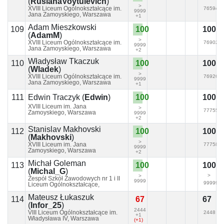
(
RuslanaVoytulevich
)
>
XVIII Liceum Ogólnokształcące im.
76594
9999
Jana Zamoyskiego, Warszawa
+1
Adam Mieszkowski
109
100
100
(
AdamM
)
>
XVIII Liceum Ogólnokształcące im.
76902
9999
Jana Zamoyskiego, Warszawa
+2
Władysław Tkaczuk
110
100
100
(
Wladek
)
>
XVIII Liceum Ogólnokształcące im.
76926
9999
Jana Zamoyskiego, Warszawa
+1
111
100
100
Edwin Traczyk
(
Edwin
)
XVIII Liceum im. Jana
>
77755
Zamoyskiego, Warszawa
9999
+2
Stanislav Makhovski
112
100
100
0
(
Makhovski
)
>
XVIII Liceum im. Jana
77758
9999
Zamoyskiego, Warszawa
+2
(+2)
Michał Goleman
113
100
100
(
Michal_G
)
>
>
Zespół Szkół Zawodowych nr 1 i II
9999
99999
Liceum Ogólnokształcące,
Włodawa
Mateusz Łukaszuk
114
67
67
(
Infor_25
)
2444
VIII Liceum Ogólnokształcące im.
2448
+1
Władysława IV, Warszawa
(+1)