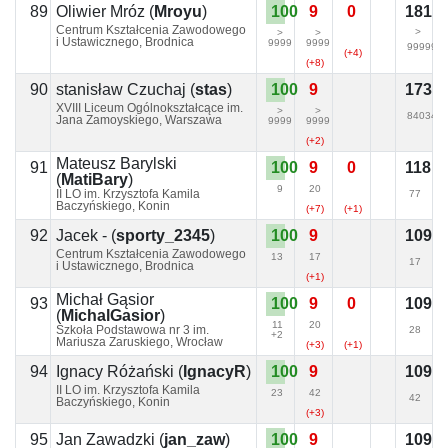
89
100
9
0
181
0
Oliwier Mróz
(
Mroyu
)
Centrum Kształcenia Zawodowego
>
>
>
i Ustawicznego, Brodnica
9999
9999
99999
(+4)
(+1)
(+8)
90
100
9
173
stanisław Czuchaj
(
stas
)
XVIII Liceum Ogólnokształcące im.
>
>
84034
Jana Zamoyskiego, Warszawa
9999
9999
(+2)
Mateusz Barylski
91
100
9
0
118
9
(
MatiBary
)
9
20
73
II LO im. Krzysztofa Kamila
77
+1
Baczyńskiego, Konin
(+7)
(+1)
92
100
9
109
Jacek -
(
sporty_2345
)
Centrum Kształcenia Zawodowego
13
17
17
i Ustawicznego, Brodnica
(+1)
Michał Gąsior
93
100
9
0
109
(
MichalGasior
)
11
20
Szkoła Podstawowa nr 3 im.
28
+2
Mariusza Zaruskiego, Wrocław
(+3)
(+1)
94
100
9
109
Ignacy Różański
(
IgnacyR
)
II LO im. Krzysztofa Kamila
23
42
42
Baczyńskiego, Konin
(+3)
95
100
9
109
Jan Zawadzki
(
jan_zaw
)