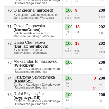
Centrum Kształcenia Zawodowego
179
+1
+1
i Ustawicznego, Brodnica
70
100
9
209
0
Olaf Zięcina
(
miroxed
)
XVIII Liceum Ogólnokształcące im.
>
>
84258
Jana Zamoyskiego, Warszawa
9999
9999
(+1)
Oliwia Głogowska
71
100
18
202
(
NormaCenva
)
9
150
Szkoła Podstawowa nr 3 im.
199
+1
Mariusza Zaruskiego, Wrocław
Dariia Chernikova
72
100
18
202
(
DariiaChernikova
)
>
>
>
XVIII Liceum im. Jana
9999
9999
99999
Zamoyskiego, Warszawa
+2
Aleksander Tomaszewski
73
100
200
(
WielkiDym
)
4
Centrum Kształcenia Zawodowego
20
i Ustawicznego, Brodnica
Katarzyna Szypczyńska
74
100
0
200
(
KasiaSz1
)
10
Centrum Kształcenia Zawodowego
66
+1
i Ustawicznego, Brodnica
(+1)
Rafał Szypczyński
75
100
200
(
szypczyraf19
)
14
Centrum Kształcenia Zawodowego
69
i Ustawicznego, Brodnica