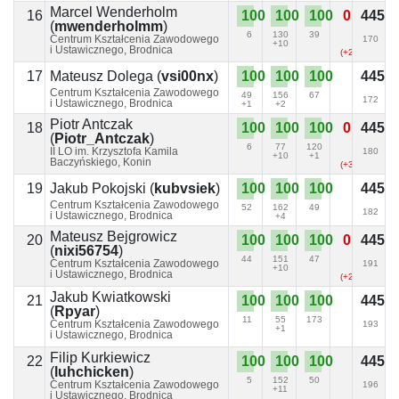
Marcel Wenderholm
16
100
100
100
0
445
45
(
mwenderholmm
)
6
130
39
42
Centrum Kształcenia Zawodowego
170
+10
i Ustawicznego, Brodnica
(+2)
17
100
100
100
445
45
Mateusz Dolega
(
vsi00nx
)
Centrum Kształcenia Zawodowego
49
156
67
138
172
i Ustawicznego, Brodnica
+1
+2
Piotr Antczak
18
100
100
100
0
445
45
(
Piotr_Antczak
)
6
77
120
102
II LO im. Krzysztofa Kamila
180
+10
+1
Baczyńskiego, Konin
(+3)
19
100
100
100
445
45
Jakub Pokojski
(
kubvsiek
)
Centrum Kształcenia Zawodowego
52
162
49
111
182
i Ustawicznego, Brodnica
+4
+1
Mateusz Bejgrowicz
20
100
100
100
0
445
45
(
nixi56754
)
44
151
47
92
Centrum Kształcenia Zawodowego
191
+10
i Ustawicznego, Brodnica
(+2)
(+7)
Jakub Kwiatkowski
21
100
100
100
445
45
(
Rpyar
)
11
55
173
140
Centrum Kształcenia Zawodowego
193
+1
+1
i Ustawicznego, Brodnica
(+1)
Filip Kurkiewicz
22
100
100
100
445
45
(
luhchicken
)
5
152
50
121
Centrum Kształcenia Zawodowego
196
+11
i Ustawicznego, Brodnica