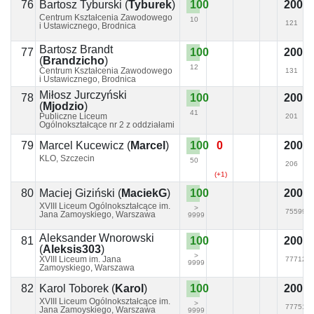
76
100
200
Bartosz Tyburski
(
Tyburek
)
Centrum Kształcenia Zawodowego
10
121
i Ustawicznego, Brodnica
Bartosz Brandt
77
100
200
(
Brandzicho
)
12
Centrum Kształcenia Zawodowego
131
i Ustawicznego, Brodnica
Miłosz Jurczyński
78
100
200
0
(
Mjodzio
)
41
Publiczne Liceum
201
Ogólnokształcące nr 2 z oddziałami
(+2)
dwujęzycznymi im Marii
Konopnickiej, Opole
79
100
0
200
Marcel Kucewicz
(
Marcel
)
KLO, Szczecin
50
206
(+1)
80
100
200
Maciej Giziński
(
MaciekG
)
XVIII Liceum Ogólnokształcące im.
>
75599
Jana Zamoyskiego, Warszawa
9999
Aleksander Wnorowski
81
100
200
(
Aleksis303
)
>
XVIII Liceum im. Jana
77712
9999
Zamoyskiego, Warszawa
82
100
200
Karol Toborek
(
Karol
)
XVIII Liceum Ogólnokształcące im.
>
77751
Jana Zamoyskiego, Warszawa
9999