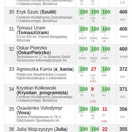
Centrum Kształcenia Zawodowego
24
32
146
170
i Ustawicznego, Brodnica
+1
+1
+2
30
100
100
100
400
Eryk Szulc
(
Szuliii
)
Centrum Kształcenia Zawodowego
10
156
47
180
i Ustawicznego, Brodnica
+6
Tomasz Uram
31
100
100
100
400
(
TomaszUram
)
>
>
>
LO nr XIV im. Polonii Belgijskiej,
56803
9999
9999
9999
Wrocław
+9
+6
Oskar Pietrzko
32
100
100
100
400
(
OskarPietrzko
)
>
>
>
Technikum nr 17 w Zespole Szkół
64969
9999
9999
9999
Techniczno-Informatycznych im.
+14
Jana Nowaka-Jeziorańskiego, Łódź
33
100
27
100
372
45
Agnieszka Kania
(
a_kania
)
Publiczne Akademickie Liceum
11
145
160
79
224
Ogólnokształcące z oddziałami
+11
+1
dwujęzycznymi w Rzeszowie,
(+1)
(+1)
Rzeszów
Krystian Kołkowski
34
100
9
100
371
45
(
Krystian_programista
)
75
80
93
156
Centrum Kształcenia Zawodowego
201
i Ustawicznego, Brodnica
(+1)
Osaulenko Volodymyr
35
100
100
11
356
45
(
Vova
)
11
36
57
145
Szkoła Podstawowa nr 76 z
161
+2
Oddziałami Sportowymi im.
(+3)
Żołnierzy i Armii Wojska Polskiego,
Wrocław
36
100
100
22
355
45
Julia Wojczyszyn
(
Julia
)