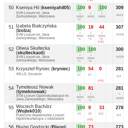
dwujęzycznymi im Marii
Konopnickiej, Opole
50
100
9
100
309
Kseniya Hil
(
kseniyahil05
)
XVIII Liceum im. Jana
>
>
>
84237
Zamoyskiego, Warszawa
9999
9999
9999
+2
Izabela Białczyńska
51
100
18
44
307
45
(
Izolza
)
>
>
>
>
XVIII Liceum im. Jana
85596
9999
9999
9999
9999
Zamoyskiego, Warszawa
+1
+2
+8
(+1)
Oliwia Skultecka
52
100
100
300
(
skulteckaoli
)
>
>
XVIII Liceum im. Jana
84296
9999
9999
Zamoyskiego, Warszawa
+1
+8
53
100
54
0
281
27
Krzysztof Ryniec
(
kryniec
)
XIII LO, Szczecin
61
87
103
115
(+1)
(+2)
Tymoteusz Nowak
54
100
81
281
(
tymeknowak
)
>
>
>
XVIII Liceum Ogólnokształcące im.
9999
9999
99999
Jana Zamoyskiego, Warszawa
+1
+1
Wociech Bachórz
55
100
9
33
278
36
(
Wojtek010
)
18
26
103
43
Publiczne Akademickie Liceum
115
Ogólnokształcące z oddziałami
(+2)
(+1)
dwujęzycznymi w Rzeszowie,
Rzeszów
56
100
73
273
Błażej Grodzicki
(
Blazej
)