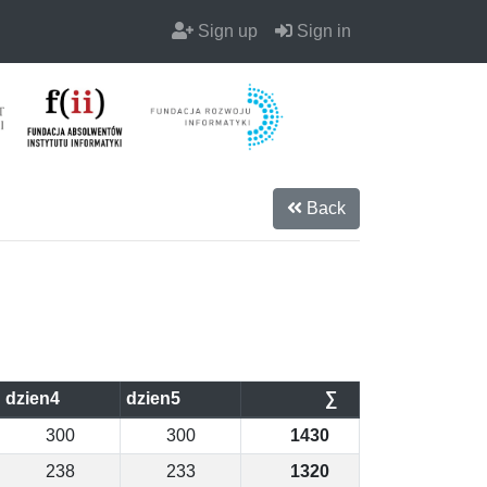
Sign up
Sign in
Back
dzien4
dzien5
∑
300
300
1430
238
233
1320