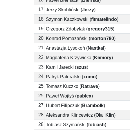
Paweł Biernacki
(
Biernas
)
17
Jerzy Skobliński
(
Jerzy
)
18
Szymon Kaczkowski
(
fitmatelindo
)
19
Grzegorz Zdobylak
(
gregory315
)
20
Konrad Pomazański
(
morton780
)
21
Anastazja Łysokoń
(
Nastkal
)
22
Magdalena Krzywicka
(
Kemory
)
23
Kamil Jarecki
(
szus
)
24
Patryk Paturalski
(
xomo
)
25
Tomasz Kuczko
(
Ratrave
)
25
Paweł Wojtyś
(
pablex
)
27
Hubert Filipczuk
(
Brambolk
)
28
Aleksandra Klincewicz
(
Ola_Klin
)
28
Tobiasz Szymański
(
tobiash
)