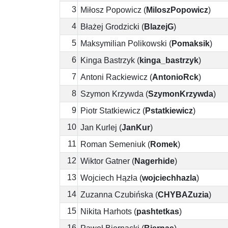
3
Miłosz Popowicz
(
MiloszPopowicz
)
4
Błażej Grodzicki
(
BlazejG
)
5
Maksymilian Polikowski
(
Pomaksik
)
6
Kinga Bastrzyk
(
kinga_bastrzyk
)
7
Antoni Rackiewicz
(
AntonioRck
)
8
Szymon Krzywda
(
SzymonKrzywda
)
9
Piotr Statkiewicz
(
Pstatkiewicz
)
10
Jan Kurlej
(
JanKur
)
11
Roman Semeniuk
(
Romek
)
12
Wiktor Gatner
(
Nagerhide
)
13
Wojciech Hązła
(
wojciechhazla
)
14
Zuzanna Czubińska
(
CHYBAZuzia
)
15
Nikita Harhots
(
pashtetkas
)
16