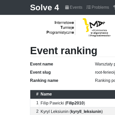
Solve 4
Events
Problems
Event ranking
Event name
Warsztaty 
Event slug
root-ferieo
Ranking name
Ranking p
#
Name
1
Filip Pawicki
(
Filip2010
)
2
Kyryl Leksiunin
(
kyryll_leksiunin
)