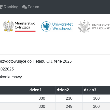
Ranking
Forum
przygotowujące do II etapu OIJ, ferie 2025
ij022025
okonkursowy
dzien1
dzien2
dzien3
300
230
300
300
249
300