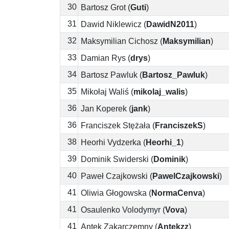
30
Bartosz Grot
(
Guti
)
31
Dawid Niklewicz
(
DawidN2011
)
32
Maksymilian Cichosz
(
Maksymilian
)
33
Damian Rys
(
drys
)
34
Bartosz Pawluk
(
Bartosz_Pawluk
)
35
Mikołaj Waliś
(
mikolaj_walis
)
36
Jan Koperek
(
jank
)
36
Franciszek Stężała
(
FranciszekS
)
38
Heorhi Vydzerka
(
Heorhi_1
)
39
Dominik Świderski
(
Dominik
)
40
Paweł Czajkowski
(
PawelCzajkowski
)
41
Oliwia Głogowska
(
NormaCenva
)
41
Osaulenko Volodymyr
(
Vova
)
41
Antek Zakarczemny
(
Antekzz
)