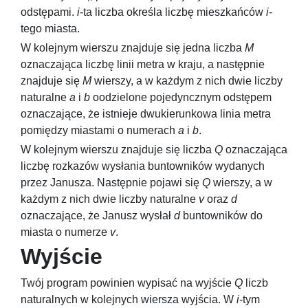
odstępami.
i
-ta liczba określa liczbę mieszkańców
i
-
tego miasta.
W kolejnym wierszu znajduje się jedna liczba
M
oznaczająca liczbę linii metra w kraju, a następnie
znajduje się
M
wierszy, a w każdym z nich dwie liczby
naturalne
a
i
b
oodzielone pojedyncznym odstępem
oznaczające, że istnieje dwukierunkowa linia metra
pomiędzy miastami o numerach
a
i
b
.
W kolejnym wierszu znajduje się liczba
Q
oznaczająca
liczbę rozkazów wysłania buntowników wydanych
przez Janusza. Następnie pojawi się
Q
wierszy, a w
każdym z nich dwie liczby naturalne
v
oraz
d
oznaczające, że Janusz wysłał
d
buntowników do
miasta o numerze
v
.
Wyjście
Twój program powinien wypisać na wyjście
Q
liczb
naturalnych w kolejnych wiersza wyjścia. W
i
-tym