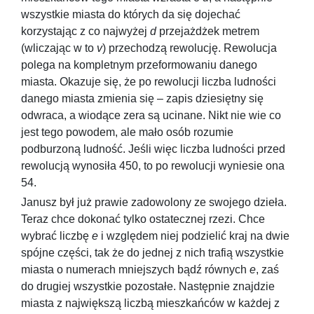
wszystkie miasta do których da się dojechać
korzystając z co najwyżej
d
przejażdżek metrem
(wliczając w to
v
) przechodzą rewolucję. Rewolucja
polega na kompletnym przeformowaniu danego
miasta. Okazuje się, że po rewolucji liczba ludności
danego miasta zmienia się – zapis dziesiętny się
odwraca, a wiodące zera są ucinane. Nikt nie wie co
jest tego powodem, ale mało osób rozumie
podburzoną ludność. Jeśli więc liczba ludności przed
rewolucją wynosiła
450
, to po rewolucji wyniesie ona
54
.
Janusz był już prawie zadowolony ze swojego dzieła.
Teraz chce dokonać tylko ostatecznej rzezi. Chce
wybrać liczbę
e
i względem niej podzielić kraj na dwie
spójne części, tak że do jednej z nich trafią wszystkie
miasta o numerach mniejszych bądź równych
e
, zaś
do drugiej wszystkie pozostałe. Następnie znajdzie
miasta z największą liczbą mieszkańców w każdej z