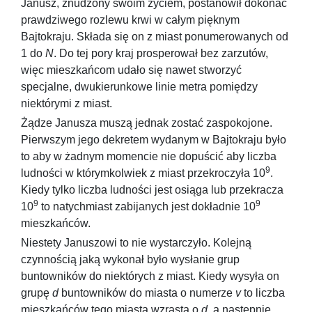
Janusz, znudzony swoim życiem, postanowił dokonać
prawdziwego rozlewu krwi w całym pięknym
Bajtokraju. Składa się on z miast ponumerowanych od
1
do
N
. Do tej pory kraj prosperował bez zarzutów,
więc mieszkańcom udało się nawet stworzyć
specjalne, dwukierunkowe linie metra pomiędzy
niektórymi z miast.
Żądze Janusza muszą jednak zostać zaspokojone.
Pierwszym jego dekretem wydanym w Bajtokraju było
to aby w żadnym momencie nie dopuścić aby liczba
9
ludności w którymkolwiek z miast przekroczyła
10
.
Kiedy tylko liczba ludności jest osiąga lub przekracza
9
9
10
to natychmiast zabijanych jest dokładnie
10
mieszkańców.
Niestety Januszowi to nie wystarczyło. Kolejną
czynnością jaką wykonał było wysłanie grup
buntowników do niektórych z miast. Kiedy wysyła on
grupę
d
buntowników do miasta o numerze
v
to liczba
mieszkańców tego miasta wzrasta o
d
, a następnie