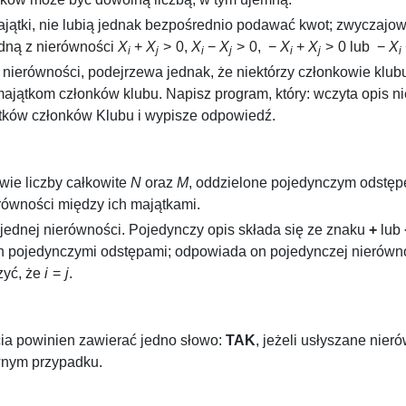
tki, nie lubią jednak bezpośrednio podawać kwot; zwyczajowo 
edną z nierówności
X
+
X
> 0
,
X
−
X
> 0
,
−
X
+
X
> 0
lub
−
X
i
j
i
j
i
j
i
pu nierówności, podejrzewa jednak, że niektórzy członkowie klu
ątkom członków klubu. Napisz program, który: wczyta opis nie
ków członków Klubu i wypisze odpowiedź.
wie liczby całkowite
N
oraz
M
, oddzielone pojedynczym odstęp
równości między ich majątkami.
jednej nierówności. Pojedynczy opis składa się ze znaku
+
lub
ch pojedynczymi odstępami; odpowiada on pojedynczej nierówn
zyć, że
i
=
j
.
cia powinien zawierać jedno słowo:
TAK
, jeżeli usłyszane ni
nym przypadku.