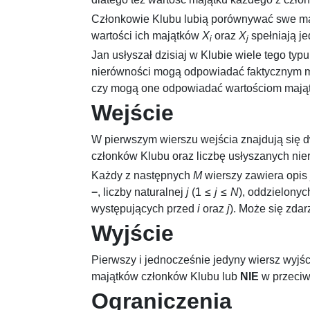
Członkowie Klubu lubią porównywać swe mają
wartości ich majątków
X
oraz
X
spełniają j
i
j
Jan usłyszał dzisiaj w Klubie wiele tego ty
nierówności mogą odpowiadać faktycznym maj
czy mogą one odpowiadać wartościom mająt
Wejście
W pierwszym wierszu wejścia znajdują się d
członków Klubu oraz liczbę usłyszanych nie
Każdy z następnych
M
wierszy zawiera opis 
−
, liczby naturalnej
j
(
1 ≤
j
≤
N
), oddzielony
występujących przed
i
oraz
j
). Może się zdar
Wyjście
Pierwszy i jednocześnie jedyny wiersz wyjś
majątków członków Klubu lub
NIE
w przeciw
Ograniczenia