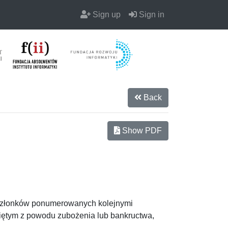
Sign up
Sign in
Back
Show PDF
złonków ponumerowanych kolejnymi
niętym z powodu zubożenia lub bankructwa,