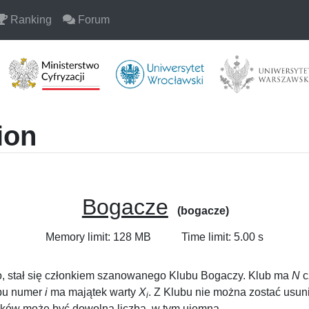
Ranking
Forum
ion
Bogacze
(bogacze)
Memory limit: 128 MB
Time limit: 5.00 s
sio, stał się członkiem szanowanego Klubu Bogaczy. Klub ma
N
c
ubu numer
i
ma majątek warty
X
. Z Klubu nie można zostać usu
i
nków może być dowolną liczbą, w tym ujemną.