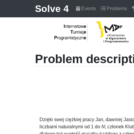
Solve 4
Events
Problems
Problem descript
Dzięki swej ciężkiej pracy Jan, dawniej Ja
liczbami naturalnymi od
1
do
N
; członek Kl
dlatego też wartość majątku każdego z czło