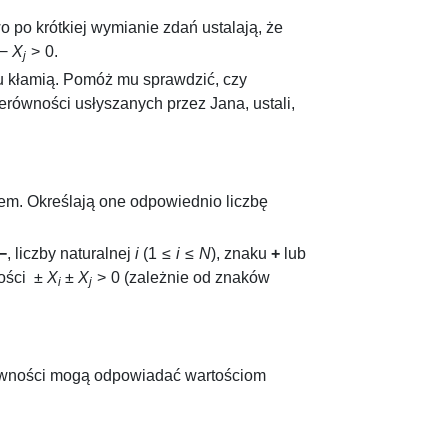
po krótkiej wymianie zdań ustalają, że
−
X
> 0
.
j
bu kłamią. Pomóż mu sprawdzić, czy
równości usłyszanych przez Jana, ustali,
em. Określają one odpowiednio liczbę
−
, liczby naturalnej
i
(
1 ≤
i
≤
N
), znaku
+
lub
ości
±
X
±
X
> 0
(zależnie od znaków
i
j
erówności mogą odpowiadać wartościom