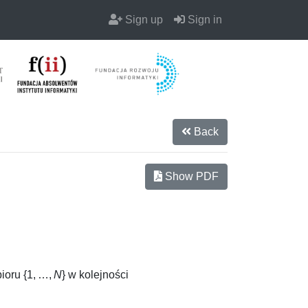
Sign up
Sign in
Back
Show PDF
bioru
{1, …,
N
}
w kolejności