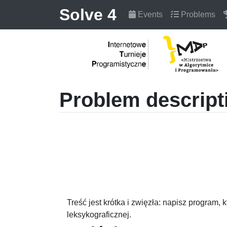
Solve 4
Events
Problems
Problem descript
Treść jest krótka i zwięzła: napisz program, k
leksykograficznej.