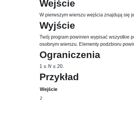
Wejście
W pierwszym wierszu wejścia znajdują się j
Wyjście
Twój program powinien wypisać wszystkie p
osobnym wierszu. Elementy podzbioru powin
Ograniczenia
1 ≤
N
≤ 20
.
Przykład
Wejście
2