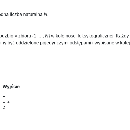
edna liczba naturalna
N
.
odzbiory zbioru
{1, …,
N
}
w kolejności leksykograficznej. Każdy
ny być oddzielone pojedynczymi odstępami i wypisane w kolej
Wyjście
1 

1 2 
