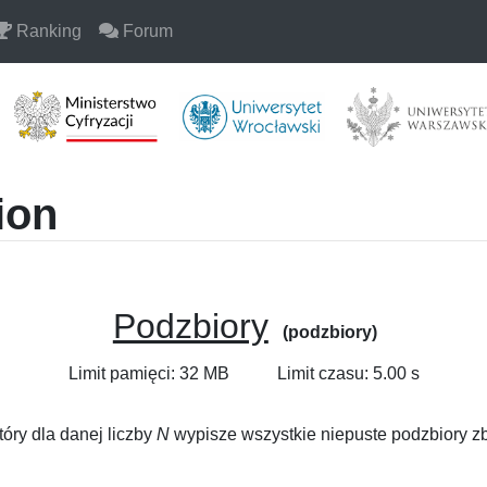
Ranking
Forum
ion
Podzbiory
(podzbiory)
Limit pamięci: 32 MB
Limit czasu: 5.00 s
tóry dla danej liczby
N
wypisze wszystkie niepuste podzbiory z