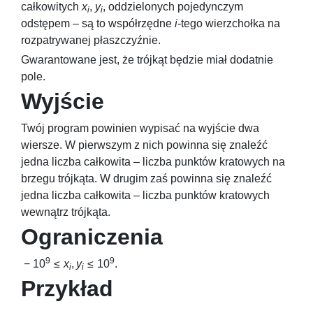
całkowitych
x
,
y
, oddzielonych pojedynczym
i
i
odstępem – są to współrzędne
i
-tego wierzchołka na
rozpatrywanej płaszczyźnie.
Gwarantowane jest, że trójkąt będzie miał dodatnie
pole.
Wyjście
Twój program powinien wypisać na wyjście dwa
wiersze. W pierwszym z nich powinna się znaleźć
jedna liczba całkowita – liczba punktów kratowych na
brzegu trójkąta. W drugim zaś powinna się znaleźć
jedna liczba całkowita – liczba punktów kratowych
wewnątrz trójkąta.
Ograniczenia
9
9
− 10
≤
x
,
y
≤ 10
.
i
i
Przykład