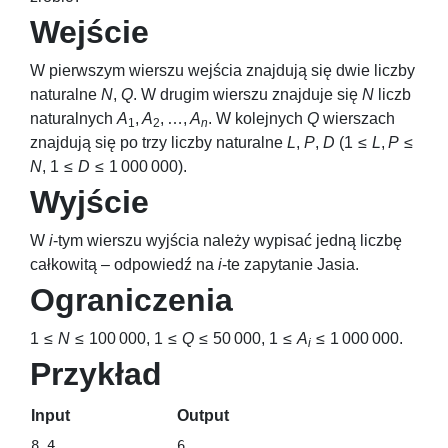
Wejście
W pierwszym wierszu wejścia znajdują się dwie liczby
naturalne
N
,
Q
. W drugim wierszu znajduje się
N
liczb
naturalnych
A
,
A
, …,
A
. W kolejnych
Q
wierszach
1
2
n
znajdują się po trzy liczby naturalne
L
,
P
,
D
(
1 ≤
L
,
P
≤
N
,
1 ≤
D
≤ 1 000 000
).
Wyjście
W
i
-tym wierszu wyjścia należy wypisać jedną liczbę
całkowitą – odpowiedź na
i
-te zapytanie Jasia.
Ograniczenia
1 ≤
N
≤ 100 000
,
1 ≤
Q
≤ 50 000
,
1 ≤
A
≤ 1 000 000
.
i
Przykład
Input
Output
8 4

6
