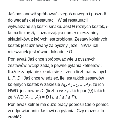
Jaś postanowił spróbować czegoś nowego i poszedł
do wegańskiej restauracji. W tej restauracji
wytwarzane są kostki smaku. Jest
N
różnych kostek,
i
-
ta ma liczbę
A
– oznaczająca numer mieszaniny
i
składników, z których jest zrobiona. Zestaw kolejnych
kostek jest uznawany za pyszny, jeżeli
NWD
ich
mieszanek jest równe dokładnie
D
.
Ponieważ Jaś chce spróbować wielu pysznych
zestawów, wciąż zadaje pewne pytania kelnerowi.
Każde zapytanie składa sie z trzech liczb naturalnych
L
,
P
,
D
i Jaś chce wiedzieć, ile jest takich zestawów
kolejnych kostek w zakresie
A
,
A
, …,
A
, że ich
L
L
+ 1
P
NWD
jest równe
D
. (liczba wszystkich par
(
i
,
j
)
takich,
że
NWD (
A
,…,
A
) =
D
i
L
≤
i
≤
j
≤
P
).
i
j
Ponieważ kelner ma dużo pracy poprosił Cię o pomoc
w odpowiadaniu Jasiowi na pytania. Czy możesz to
zrobić?