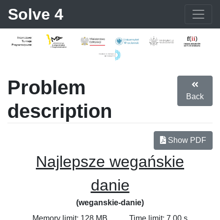
Solve 4
Problem
Back
description
Show PDF
Najlepsze wegańskie
danie
(weganskie-danie)
Memory limit: 128 MB
Time limit: 7.00 s