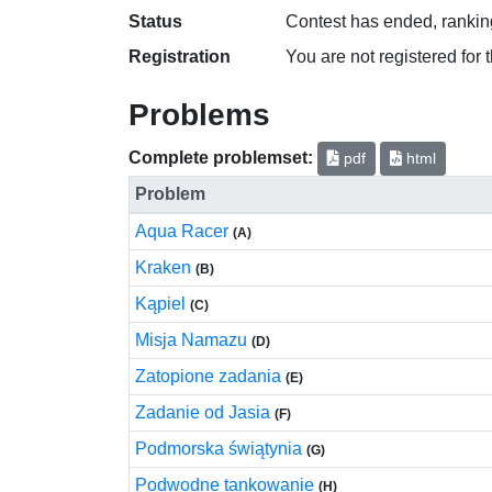
Status
Contest has ended, ranking
Registration
You are not registered for 
Problems
Complete problemset:
pdf
html
Problem
Aqua Racer
(A)
Kraken
(B)
Kąpiel
(C)
Misja Namazu
(D)
Zatopione zadania
(E)
Zadanie od Jasia
(F)
Podmorska świątynia
(G)
Podwodne tankowanie
(H)