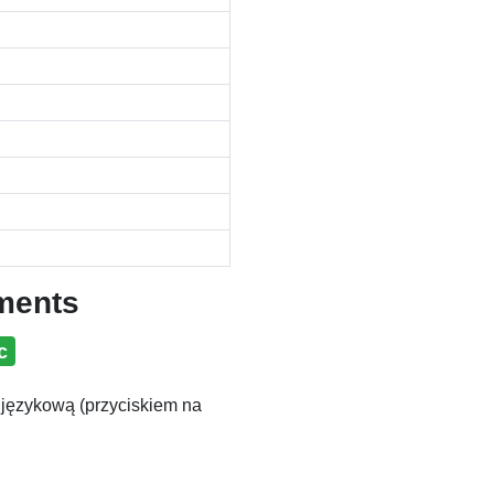
ments
c
 językową (przyciskiem na