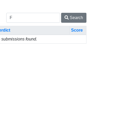
Search
erdict
Score
 submissions found.