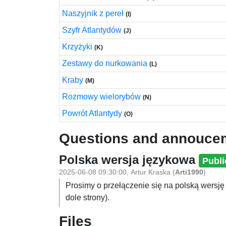
Naszyjnik z pereł
(I)
Szyfr Atlantydów
(J)
Krzyżyki
(K)
Zestawy do nurkowania
(L)
Kraby
(M)
Rozmowy wielorybów
(N)
Powrót Atlantydy
(O)
Questions and annouce
Polska wersja językowa
Publi
2025-06-08 09:30:00
,
Artur Kraska
(
Arti1990
)
Prosimy o przełączenie się na polską wersję
dole strony).
Files