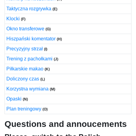
Taktyczna rozgrywka
(E)
Klocki
(F)
Okno transferowe
(G)
Hiszpański komentator
(H)
Precyzyjny strzał
(I)
Trening z pachołkami
(J)
Piłkarskie makao
(K)
Doliczony czas
(L)
Korzystna wymiana
(M)
Opaski
(N)
Plan treningowy
(O)
Questions and annoucements