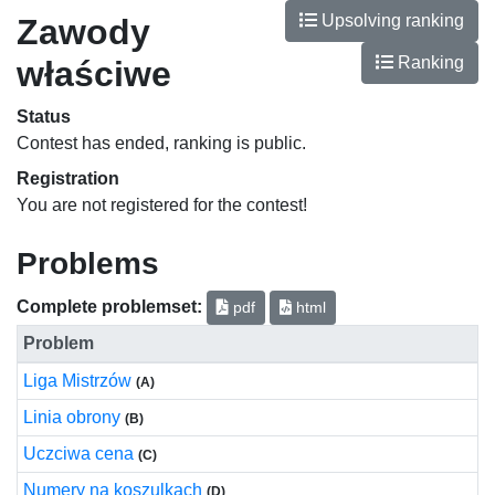
Upsolving ranking
Zawody
Ranking
właściwe
Status
Contest has ended, ranking is public.
Registration
You are not registered for the contest!
Problems
Complete problemset:
pdf
html
Problem
Liga Mistrzów
(A)
Linia obrony
(B)
Uczciwa cena
(C)
Numery na koszulkach
(D)