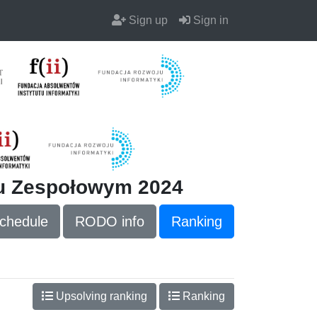
Sign up
Sign in
iu Zespołowym 2024
chedule
RODO info
Ranking
Upsolving ranking
Ranking