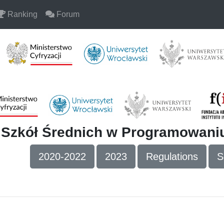
Ranking
Forum
i Szkół Średnich w Programowan
2020-2022
2023
Regulations
S