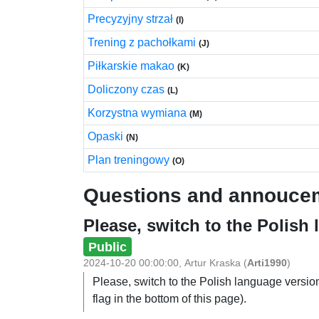
Precyzyjny strzał
(I)
Trening z pachołkami
(J)
Piłkarskie makao
(K)
Doliczony czas
(L)
Korzystna wymiana
(M)
Opaski
(N)
Plan treningowy
(O)
Questions and annouce
Please, switch to the Polish
Public
2024-10-20 00:00:00
,
Artur Kraska
(
Arti1990
)
Please, switch to the Polish language version
flag in the bottom of this page).