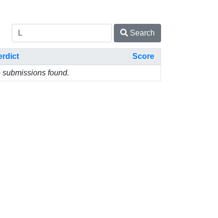
Search
erdict
Score
 submissions found.