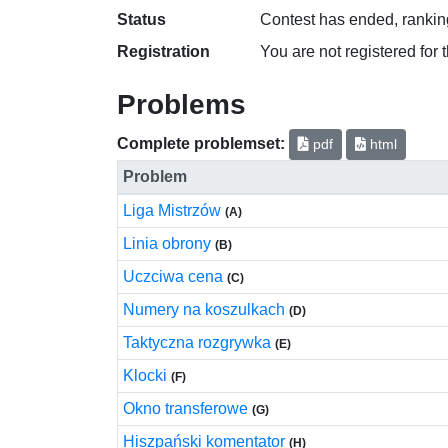
Status
Contest has ended, ranking
Registration
You are not registered for 
Problems
Complete problemset:
pdf
html
Problem
Liga Mistrzów
(A)
Linia obrony
(B)
Uczciwa cena
(C)
Numery na koszulkach
(D)
Taktyczna rozgrywka
(E)
Klocki
(F)
Okno transferowe
(G)
Hiszpański komentator
(H)