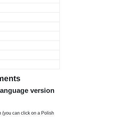
ments
 language version
 (you can click on a Polish